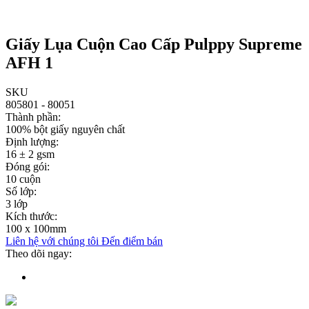
Giấy Lụa Cuộn Cao Cấp Pulppy Supreme
AFH 1
SKU
805801 - 80051
Thành phần:
100% bột giấy nguyên chất
Định lượng:
16 ± 2 gsm
Đóng gói:
10 cuộn
Số lớp:
3 lớp
Kích thước:
100 x 100mm
Liên hệ với chúng tôi
Đến điểm bán
Theo dõi ngay: