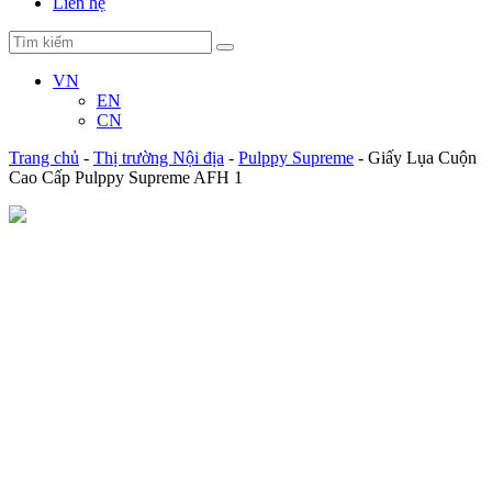
Liên hệ
VN
EN
CN
Trang chủ
-
Thị trường Nội địa
-
Pulppy Supreme
-
Giấy Lụa Cuộn
Cao Cấp Pulppy Supreme AFH 1