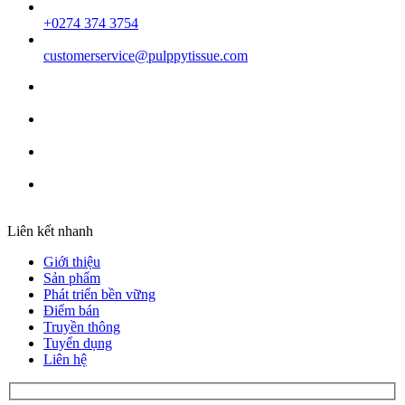
+0274 374 3754
customerservice@pulppytissue.com
Liên kết nhanh
Giới thiệu
Sản phẩm
Phát triển bền vững
Điểm bán
Truyền thông
Tuyển dụng
Liên hệ