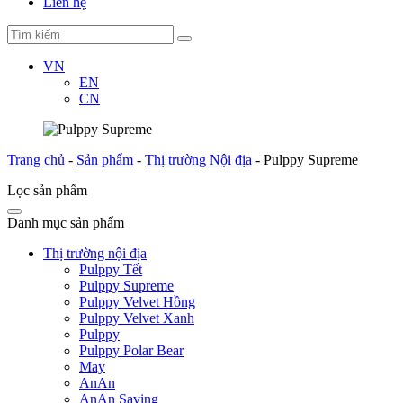
Liên hệ
VN
EN
CN
Trang chủ
-
Sản phẩm
-
Thị trường Nội địa
-
Pulppy Supreme
Lọc sản phẩm
Danh mục sản phẩm
Thị trường nội địa
Pulppy Tết
Pulppy Supreme
Pulppy Velvet Hồng
Pulppy Velvet Xanh
Pulppy
Pulppy Polar Bear
May
AnAn
AnAn Saving