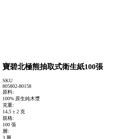
寶碧北極熊抽取式衛生紙100張
SKU
805802-80158
原料:
100% 原生純木漿
克重:
14,5 ± 2 克
規格:
100 張
層:
3 層