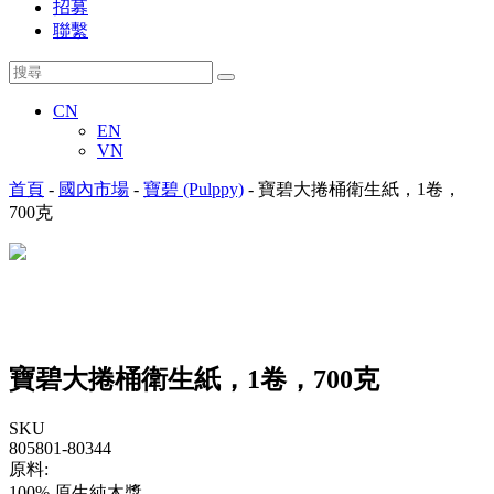
招募
聯繫
CN
EN
VN
首頁
-
國內市場
-
寶碧 (Pulppy)
-
寶碧大捲桶衛生紙，1卷，
700克
寶碧大捲桶衛生紙，1卷，700克
SKU
805801-80344
原料:
100% 原生純木漿